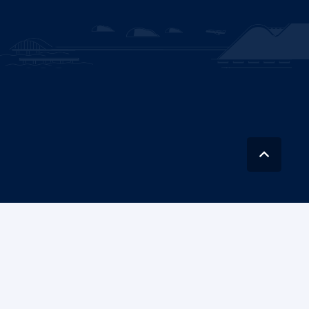
Instituto Nacional de Hidráulica (INH)
es una corporación autónoma con
personalidad jurídica de derecho público, con patrimonio propio, y con plena
capacidad para adquirir, ejercer derechos y contraer obligaciones.
Av. Concordia 0620, Peñaflor
Nataniel Cox 31, oficina 36, Santiago
+562 2782 4102
Contáctanos
Copyright © 2025 | Instituto Nacional de Hidráulica (INH), Chile |