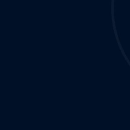
Una de las principales actividades del INH es la difusión del
conocimiento a través de visitas técnicas guiadas en sus
instalaciones, dirigidas a estudiantes de enseñanza media y
de educación superior.