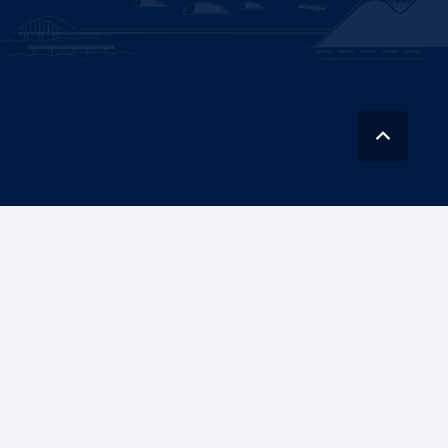
Instituto Nacional de Hidráulica (INH)
es una corporación autónoma con
personalidad jurídica de derecho público, con patrimonio propio, y con plena
capacidad para adquirir, ejercer derechos y contraer obligaciones.
Av. Concordia 0620, Peñaflor
Nataniel Cox 31, oficina 36, Santiago
+562 2782 4102
Contáctanos