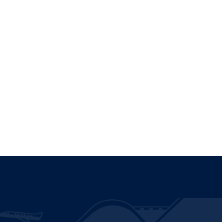
Ley de Transparencia
Ley del
Lobby
Compromisos
Institucionales
Código
de Ética
Información
Presupuestaria
Registro Nacional
de Trámites
Av. Concordia 0620, Peñaflor
Nataniel Cox 31, oficina 36, Santiago