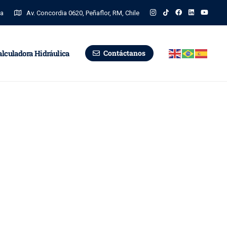
na
Av. Concordia 0620, Peñaflor, RM, Chile
alculadora Hidráulica
Contáctanos
Gobierno
Transparente
Solicitud de Información