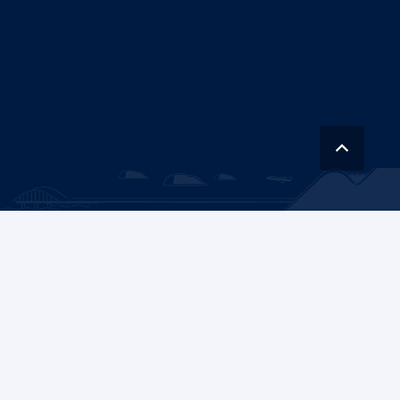
Instituto Nacional de Hidráulica (INH)
es una corporación autónoma con
personalidad jurídica de derecho público, con patrimonio propio, y con plena
capacidad para adquirir, ejercer derechos y contraer obligaciones.
Av. Concordia 0620, Peñaflor
Nataniel Cox 31, oficina 36, Santiago
+562 2782 4102
Contáctanos