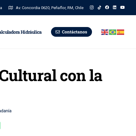
na
Av. Concordia 0620, Peñaflor, RM, Chile
alculadora Hidráulica
Contáctanos
Cultural con la
adanía