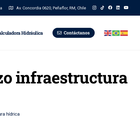
na
Av. Concordia 0620, Peñaflor, RM, Chile
alculadora Hidráulica
Contáctanos
zo infraestructura
ra hídrica