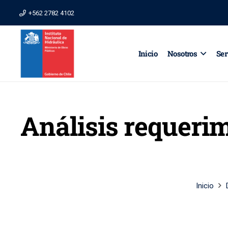
+562 2782 4102
Inicio
Nosotros
Ser
Análisis requerim
Inicio