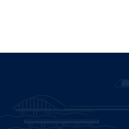
Instituto Nacional de Hidráulica (INH)
es una corporación
autónoma con personalidad jurídica de derecho público, con
patrimonio propio, y con plena capacidad para adquirir, ejercer
derechos y contraer obligaciones.