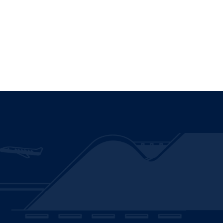
Información
Presupuestaria
Registro Nacional
de Trámites
Av. Concordia 0620, Peñaflor
Nataniel Cox 31, oficina 36, Santiago
+562 2782 4102
Contáctanos