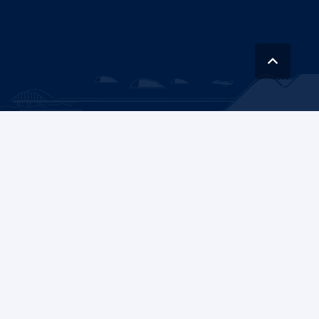
Instituto Nacional de Hidráulica (INH)
es una corporación autónoma con
personalidad jurídica de derecho público, con patrimonio propio, y con plena
capacidad para adquirir, ejercer derechos y contraer obligaciones.
Av. Concordia 0620, Peñaflor
Nataniel Cox 31, oficina 36, Santiago
+562 2782 4102
Contáctanos