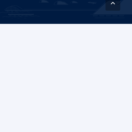
Instituto Nacional de Hidráulica (INH)
es una corporación autónoma con
personalidad jurídica de derecho público, con patrimonio propio, y con plena
capacidad para adquirir, ejercer derechos y contraer obligaciones.
Av. Concordia 0620, Peñaflor
Nataniel Cox 31, oficina 36, Santiago
+562 2782 4102
Contáctanos